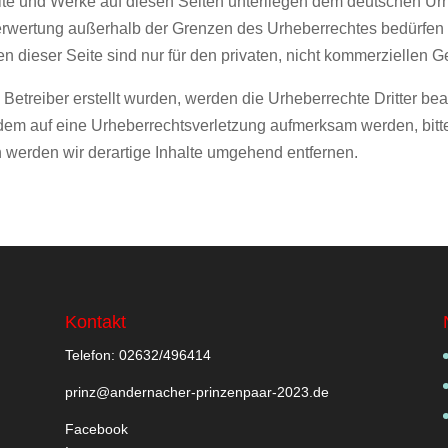
alte und Werke auf diesen Seiten unterliegen dem deutschen Urh
Verwertung außerhalb der Grenzen des Urheberrechtes bedürfen 
n dieser Seite sind nur für den privaten, nicht kommerziellen G
m Betreiber erstellt wurden, werden die Urheberrechte Dritter be
tzdem auf eine Urheberrechtsverletzung aufmerksam werden, bit
werden wir derartige Inhalte umgehend entfernen.
Kontakt
Telefon: 02632/496414
prinz@andernacher-prinzenpaar-2023.de
Facebook