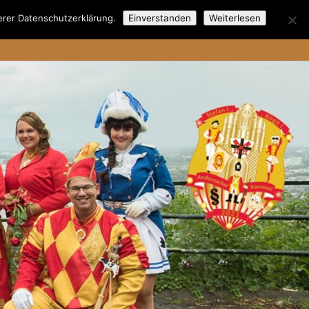
serer Datenschutzerklärung.
Einverstanden
Weiterlesen
staat
Hofstaatlied
Fotos
Termine
Sponsoren