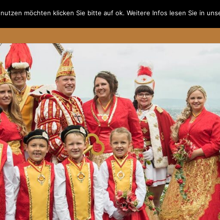
utzen möchten klicken Sie bitte auf ok. Weitere Infos lesen Sie in un
kommen
Grußwort
Verordnungen
Prinzenpaar
Hof